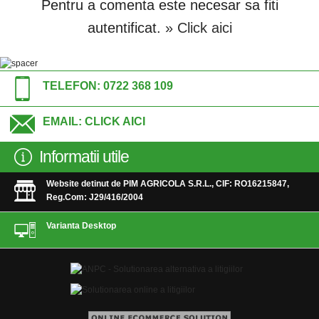
Pentru a comenta este necesar sa fiti
autentificat.
» Click aici
TELEFON:
0722 368 109
EMAIL:
CLICK AICI
Informatii utile
Website detinut de PIM AGRICOLA S.R.L., CIF: RO16215847,
Reg.Com: J29/416/2004
Varianta Desktop