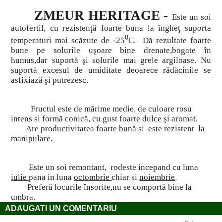
ZMEUR HERITAGE -
Este un soi
autofertil, cu rezistenţă foarte buna la îngheţ suporta
0
temperaturi mai scăzute de -25
C. Dă rezultate foarte
bune pe solurile uşoare bine drenate,bogate în
humus,dar suportă şi solurile mai grele argiloase. Nu
suportă excesul de umiditate deoarece rădăcinile se
asfixiază şi putrezesc.
Fructul este de mărime medie, de culoare rosu
intens si formă conică, cu gust foarte dulce şi aromat.
Are productivitatea foarte bună si este rezistent la
manipulare.
Este un soi remontant, rodeste incepand cu luna
iulie
pana in luna
octombrie
chiar si
noiembrie
.
Preferă locurile însorite,nu se comportă bine la
umbra.
ADAUGATI UN COMENTARIU