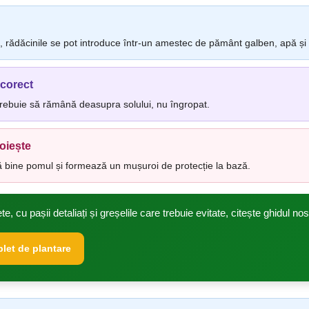
e, rădăcinile se pot introduce într-un amestec de pământ galben, apă și
 corect
 trebuie să rămână deasupra solului, nu îngropat.
oiește
 bine pomul și formează un mușuroi de protecție la bază.
e, cu pașii detaliați și greșelile care trebuie evitate, citește ghidul n
let de plantare