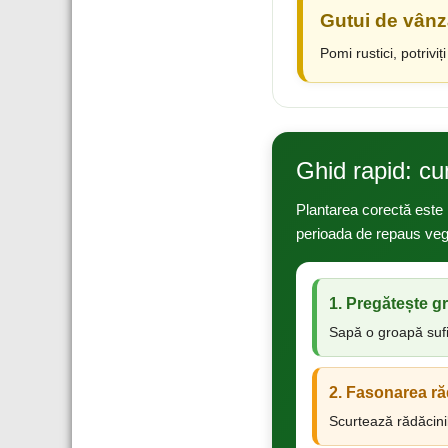
Gutui de vânz
Pomi rustici, potrivi
Ghid rapid: cu
Plantarea corectă este 
perioada de repaus vege
1. Pregătește g
Sapă o groapă sufic
2. Fasonarea ră
Scurtează rădăcinil