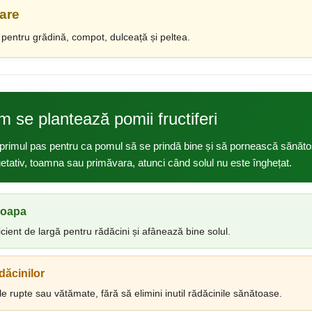
are
ți pentru grădină, compot, dulceață și peltea.
m se plantează pomii fructiferi
primul pas pentru ca pomul să se prindă bine și să pornească sănătos î
tativ, toamna sau primăvara, atunci când solul nu este înghețat.
roapa
ient de largă pentru rădăcini și afânează bine solul.
dăcinilor
e rupte sau vătămate, fără să elimini inutil rădăcinile sănătoase.