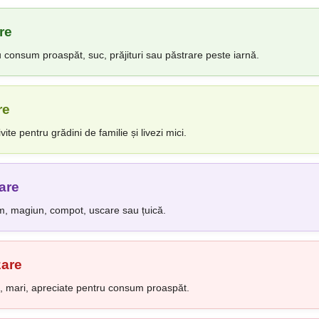
re
 consum proaspăt, suc, prăjituri sau păstrare peste iarnă.
re
vite pentru grădini de familie și livezi mici.
are
m, magiun, compot, uscare sau țuică.
zare
ci, mari, apreciate pentru consum proaspăt.