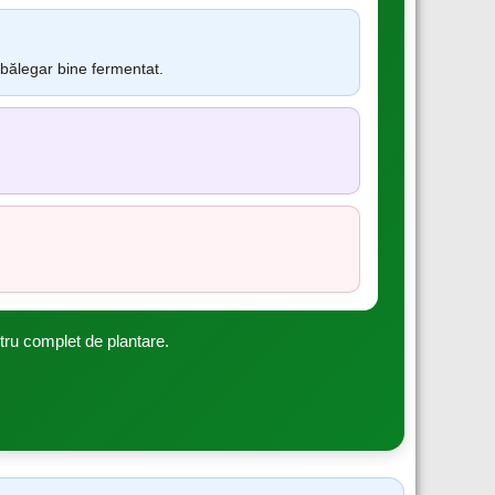
 bălegar bine fermentat.
ostru complet de plantare.