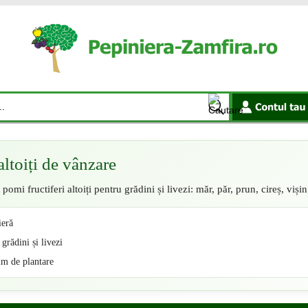
altoiți de vânzare
pomi fructiferi altoiți pentru grădini și livezi: măr, păr, prun, cireș, vișin,
ieră
grădini și livezi
im de plantare