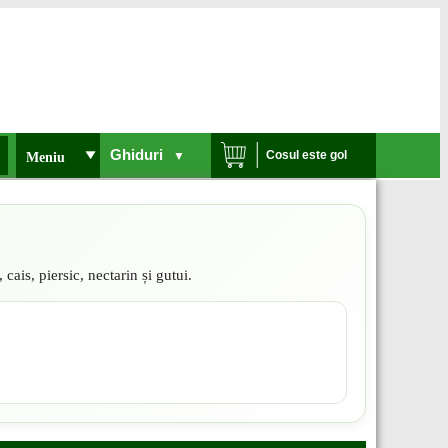
Ghiduri
Cosul este gol
▼
Meniu
 cais, piersic, nectarin și gutui.