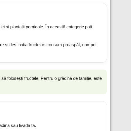
 mici și plantații pomicole. În această categorie poți
ere și destinația fructelor: consum proaspăt, compot,
 să folosești fructele. Pentru o grădină de familie, este
ădina sau livada ta.