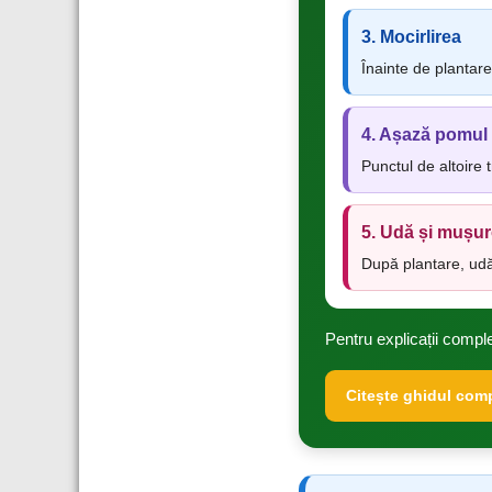
3. Mocirlirea
Înainte de plantar
4. Așază pomul
Punctul de altoire
5. Udă și mușur
După plantare, udă
Pentru explicații complet
Citește ghidul comp