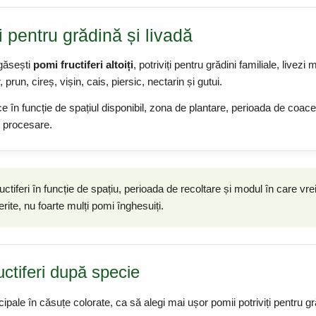
i pentru grădină și livadă
ăsești
pomi fructiferi altoiți
, potriviți pentru grădini familiale, livezi
 prun, cireș, vișin, cais, piersic, nectarin și gutui.
e în funcție de spațiul disponibil, zona de plantare, perioada de coac
 procesare.
ctiferi în funcție de spațiu, perioada de recoltare și modul în care vrei
erite, nu foarte mulți pomi înghesuiți.
uctiferi după specie
ipale în căsuțe colorate, ca să alegi mai ușor pomii potriviți pentru gr