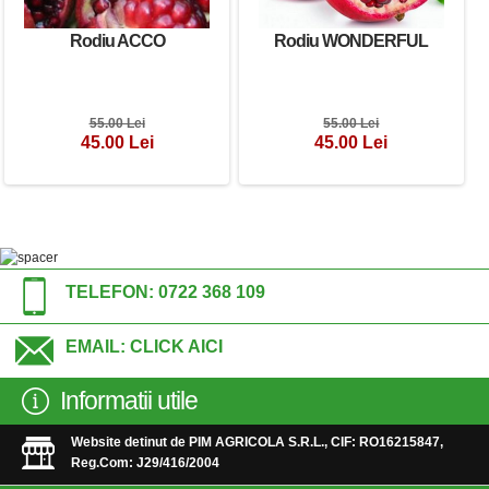
Rodiu ACCO
Rodiu WONDERFUL
55.00 Lei
55.00 Lei
45.00 Lei
45.00 Lei
TELEFON:
0722 368 109
EMAIL:
CLICK AICI
Informatii utile
Website detinut de PIM AGRICOLA S.R.L., CIF: RO16215847,
Reg.Com: J29/416/2004