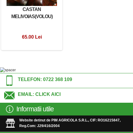
CASTAN
MELIVOIAS(VOLOU)
65.00 Lei
TELEFON:
0722 368 109
EMAIL:
CLICK AICI
Informatii utile
Website detinut de PIM AGRICOLA S.R.L., CIF: RO16215847,
Reg.Com: J29/416/2004