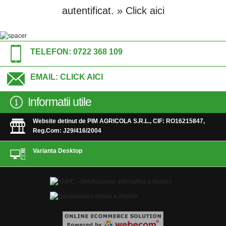
autentificat.
» Click aici
TELEFON:
0722 368 109
EMAIL:
CLICK AICI
Informatii utile
Website detinut de PIM AGRICOLA S.R.L., CIF: RO16215847,
Reg.Com: J29/416/2004
Varianta Desktop