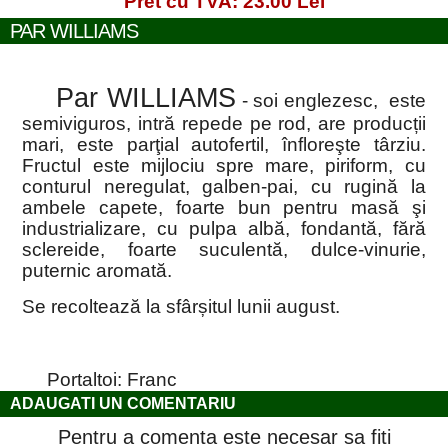
Pret cu TVA: 23.00 Lei
PAR WILLIAMS
Par WILLIAMS
-
soi englezesc, este
semiviguros, intră repede pe rod, are producții
mari, este parţial autofertil, înfloreşte târziu.
Fructul este mijlociu spre mare, piriform, cu
conturul neregulat, galben-pai, cu rugină la
ambele capete, foarte bun pentru masă şi
industrializare, cu pulpa albă, fondantă, fără
sclereide, foarte suculentă, dulce-vinurie,
puternic aromată.
Se recoltează la sfârșitul lunii august.
Portaltoi: Franc
ADAUGATI UN COMENTARIU
Pentru a comenta este necesar sa fiti