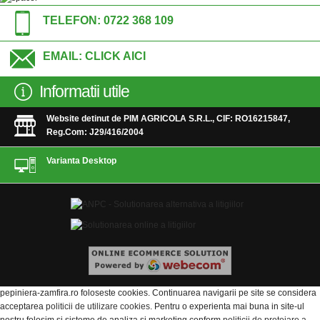
TELEFON:
0722 368 109
EMAIL:
CLICK AICI
Informatii utile
Website detinut de PIM AGRICOLA S.R.L., CIF: RO16215847,
Reg.Com: J29/416/2004
Varianta Desktop
pepiniera-zamfira.ro foloseste cookies. Continuarea navigarii pe site se considera
acceptarea
politicii de utilizare cookies
. Pentru o experienta mai buna in site-ul