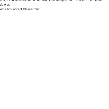
nostru folosim si sisteme de analiza si marketing conform
politicii de protejare a
datelor
.
Am citit si accept
Afla mai mult