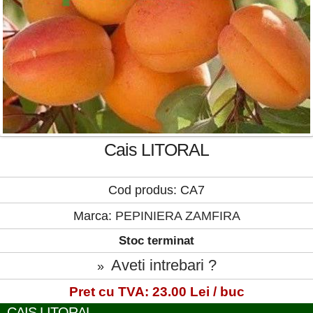
Cais LITORAL
Cod produs: CA7
Marca:
PEPINIERA ZAMFIRA
Stoc terminat
Aveti intrebari ?
»
Pret cu TVA: 23.00 Lei / buc
CAIS LITORAL