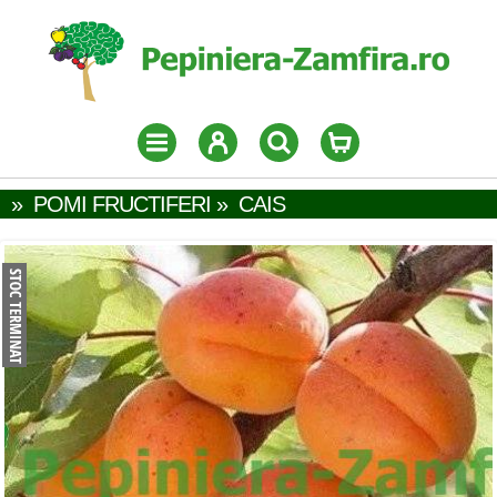
»
POMI FRUCTIFERI
»
CAIS