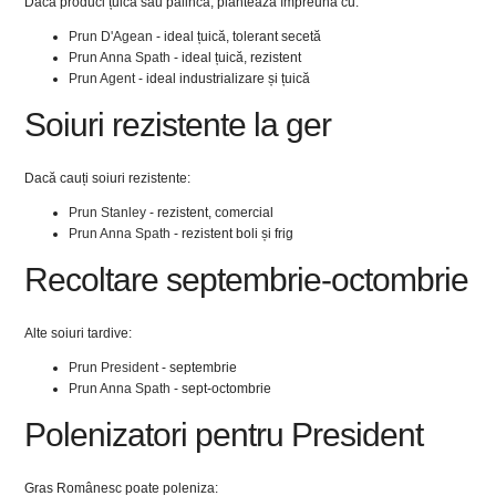
Dacă produci țuică sau pălincă, plantează împreună cu:
Prun D'Agean
- ideal țuică, tolerant secetă
Prun Anna Spath
- ideal țuică, rezistent
Prun Agent
- ideal industrializare și țuică
Soiuri rezistente la ger
Dacă cauți soiuri rezistente:
Prun Stanley
- rezistent, comercial
Prun Anna Spath
- rezistent boli și frig
Recoltare septembrie-octombrie
Alte soiuri tardive:
Prun President
- septembrie
Prun Anna Spath
- sept-octombrie
Polenizatori pentru President
Gras Românesc poate poleniza: