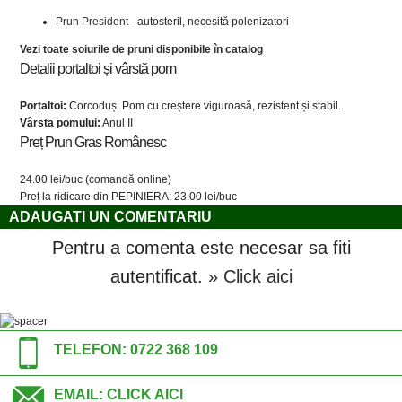
Prun President
- autosteril, necesită polenizatori
Vezi toate soiurile de pruni disponibile în catalog
Detalii portaltoi și vârstă pom
Portaltoi:
Corcoduș. Pom cu creștere viguroasă, rezistent și stabil.
Vârsta pomului:
Anul II
Preț Prun Gras Românesc
24.00 lei/buc (comandă online)
Preț la ridicare din PEPINIERA: 23.00 lei/buc
ADAUGATI UN COMENTARIU
Pentru a comenta este necesar sa fiti
autentificat.
» Click aici
TELEFON:
0722 368 109
EMAIL:
CLICK AICI