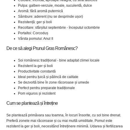
Culoare: închisă, aproape neagră, cu strat albicios
Pulpa: galben-verzuie, moale, suculentă, dulce
Aromă: fără aromă puternică
Sâmbure: aderent (nu se desprinde ușor)
Rezistență: ger și boli
Recoltare: sfârșitul septembrie - începutul octombrie
Portaltoi: Corcoduș
Vârsta pomului: Anul II
De ce să alegi Prunul Gras Românesc?
Soi românesc tradițional - bine adaptat climei locale
Rezistent la ger și boli
Productivitate constantă
Ideal pentru țuică și pălincă de calitate
Se dezvoltă bine în zone răcoroase și umede
Perfect pentru preparate tradiționale
Pom viguros și rezistent
Cum se plantează și întreține
Se plantează primăvara sau toamna, în locuri însorite, cu sol bine drenat.
Preferă zonele mai răcoroase și cu mai multă umiditate. Pomul este
rezistent la ger și boli, necesitând întreținere minimă. Udarea și fertilizarea