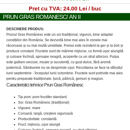
Pret cu TVA: 24.00 Lei / buc
PRUN GRAS ROMANESC/ AN II
DESCRIERE PRODUS:
Prunul Gras Românesc este un soi tradițional, viguros, bine adaptat
condițiilor din România. Se dezvoltă bine mai ales în zonele mai
răcoroase și cu mai multă umiditate. Pomul este rezistent la ger și la boli și
produce constant. Fructele sunt de mărime mijlocie, cu formă ușor alungită
și culoare închisă, aproape neagră, acoperite cu un strat albicios. Pulpa
este galben-verzuie, moale și suculentă, cu gust dulce, fără aromă
puternică. Sâmburele nu se desprinde ușor. Recoltarea se face la sfârșitul
lunii septembrie - începutul lunii octombrie. Fructele sunt potrivite mai ales
pentru preparate tradiționale: țuică, pălincă, gemuri și magiun.
Caracteristici tehnice Prun Gras Românesc
Tip pom: pom fructifer standard
Soi: Gras Românesc (tradițional)
Vigoare: mare
Coroană: largă, creștere viguroasă
Productivitate: constantă
Fruct: mijlociu, ușor alungit