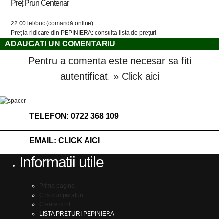
Preț Prun Centenar
22.00 lei/buc (comandă online)
Preț la ridicare din PEPINIERA: consulta lista de prețuri
ADAUGATI UN COMENTARIU
Pentru a comenta este necesar sa fiti
autentificat.
» Click aici
TELEFON:
0722 368 109
EMAIL:
CLICK AICI
Informatii utile
Prima pagina
Cos cumparaturi
Creare cont
LISTA PRETURI PEPINIERA