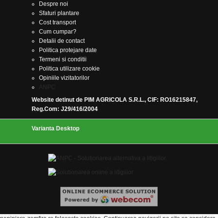
Despre noi
Sfaturi plantare
Cost transport
Cum cumpar?
Detalii de contact
Politica protejare date
Termeni si conditii
Politica utilizare cookie
Opiniile vizitatorilor
ANPC
Website detinut de PIM AGRICOLA S.R.L., CIF: RO16215847,
Reg.Com: J29/416/2004
Varianta Desktop