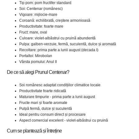
Tip pom: pom fructifer standard
Soi: Centenar (românesc)
Vigoare: mijlocie-mare
Coroană: echilibrată, creștere armonioasă
Productivitate: foarte mare
Fruct: mare, oval
Culoare: violet-albăstrui cu pruină abundentă
Pulpa: galben-verzuie, fermă, suculentă, dulce și aromată
Recoltare: prima parte a lunii august (decada I)
Portaltoi: Mirobolan
Vârsta pomului: Anul II
De ce să alegi Prunul Centenar?
Soi românesc adaptat condițiilor climatice locale
Productivitate foarte ridicată
Maturare timpurie - prima parte a lunii august
Fructe mari și foarte aromate
Pulpă fermă, dulce și suculentă
Ideal pentru consum direct și procesare
Aspect comercial excelent - violet-albăstrui cu pruină
Cum se plantează și întreține