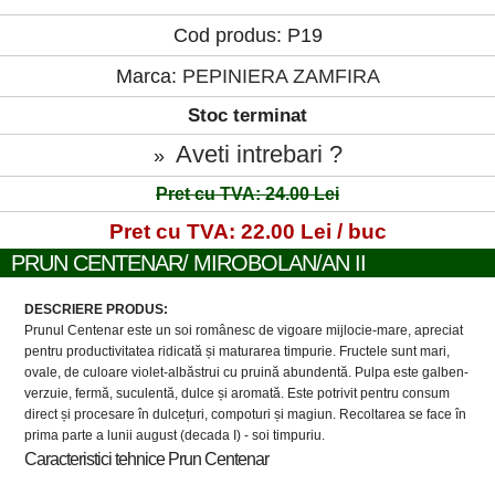
Cod produs: P19
Marca:
PEPINIERA ZAMFIRA
Stoc terminat
Aveti intrebari ?
»
Pret cu TVA: 24.00 Lei
Pret cu TVA: 22.00 Lei / buc
PRUN CENTENAR/ MIROBOLAN/AN II
DESCRIERE PRODUS:
Prunul Centenar este un soi românesc de vigoare mijlocie-mare, apreciat
pentru productivitatea ridicată și maturarea timpurie. Fructele sunt mari,
ovale, de culoare violet-albăstrui cu pruină abundentă. Pulpa este galben-
verzuie, fermă, suculentă, dulce și aromată. Este potrivit pentru consum
direct și procesare în dulcețuri, compoturi și magiun. Recoltarea se face în
prima parte a lunii august (decada I) - soi timpuriu.
Caracteristici tehnice Prun Centenar