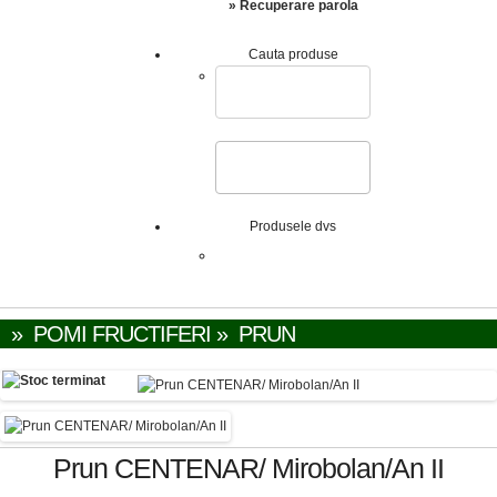
» Recuperare parola
Cauta produse
Produsele dvs
Cosul de cumparaturi nu
contine produse.
»
POMI FRUCTIFERI
»
PRUN
Prun CENTENAR/ Mirobolan/An II