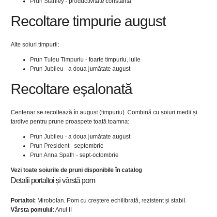
Prun Stanley
- productivitate constantă
Recoltare timpurie august
Alte soiuri timpurii:
Prun Tuleu Timpuriu
- foarte timpuriu, iulie
Prun Jubileu
- a doua jumătate august
Recoltare eșalonată
Centenar se recoltează în august (timpuriu). Combină cu soiuri medii și
tardive pentru prune proaspete toată toamna:
Prun Jubileu
- a doua jumătate august
Prun President
- septembrie
Prun Anna Spath
- sept-octombrie
Vezi toate soiurile de pruni disponibile în catalog
Detalii portaltoi și vârstă pom
Portaltoi:
Mirobolan. Pom cu creștere echilibrată, rezistent și stabil.
Vârsta pomului:
Anul II