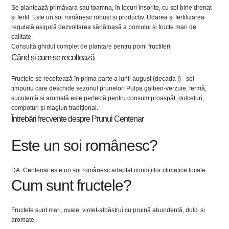
Se plantează primăvara sau toamna, în locuri însorite, cu sol bine drenat
și fertil. Este un soi românesc robust și productiv. Udarea și fertilizarea
regulată asigură dezvoltarea sănătoasă a pomului și fructe mari de
calitate.
Consultă ghidul complet de plantare pentru pomi fructiferi
Când și cum se recoltează
Fructele se recoltează în prima parte a lunii august (decada I) - soi
timpuriu care deschide sezonul prunelor! Pulpa galben-verzuie, fermă,
suculentă și aromată este perfectă pentru consum proaspăt, dulcețuri,
compoturi și magiun tradițional.
Întrebări frecvente despre Prunul Centenar
Este un soi românesc?
DA. Centenar este un soi românesc adaptat condițiilor climatice locale.
Cum sunt fructele?
Fructele sunt mari, ovale, violet-albăstrui cu pruină abundentă, dulci și
aromate.