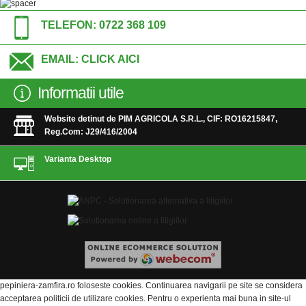
TELEFON:
0722 368 109
EMAIL:
CLICK AICI
Informatii utile
Website detinut de PIM AGRICOLA S.R.L., CIF: RO16215847,
Reg.Com: J29/416/2004
Varianta Desktop
pepiniera-zamfira.ro foloseste cookies. Continuarea navigarii pe site se considera
acceptarea
politicii de utilizare cookies
. Pentru o experienta mai buna in site-ul