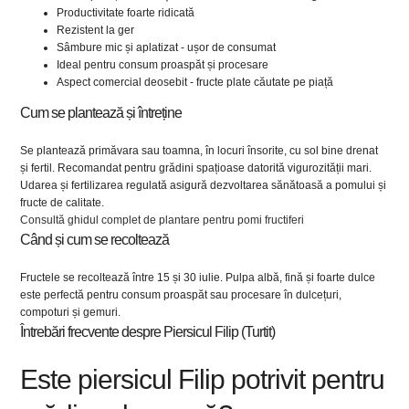
Productivitate foarte ridicată
Rezistent la ger
Sâmbure mic și aplatizat - ușor de consumat
Ideal pentru consum proaspăt și procesare
Aspect comercial deosebit - fructe plate căutate pe piață
Cum se plantează și întreține
Se plantează primăvara sau toamna, în locuri însorite, cu sol bine drenat
și fertil. Recomandat pentru grădini spațioase datorită vigurozității mari.
Udarea și fertilizarea regulată asigură dezvoltarea sănătoasă a pomului și
fructe de calitate.
Consultă ghidul complet de plantare pentru pomi fructiferi
Când și cum se recoltează
Fructele se recoltează între 15 și 30 iulie. Pulpa albă, fină și foarte dulce
este perfectă pentru consum proaspăt sau procesare în dulcețuri,
compoturi și gemuri.
Întrebări frecvente despre Piersicul Filip (Turtit)
Este piersicul Filip potrivit pentru