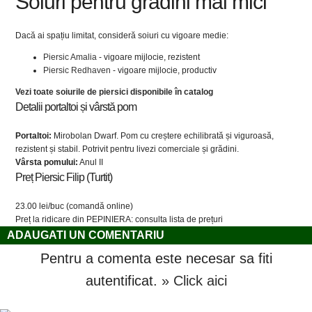
Soiuri pentru grădini mai mici
Dacă ai spațiu limitat, consideră soiuri cu vigoare medie:
Piersic Amalia
- vigoare mijlocie, rezistent
Piersic Redhaven
- vigoare mijlocie, productiv
Vezi toate soiurile de piersici disponibile în catalog
Detalii portaltoi și vârstă pom
Portaltoi:
Mirobolan Dwarf. Pom cu creștere echilibrată și viguroasă,
rezistent și stabil. Potrivit pentru livezi comerciale și grădini.
Vârsta pomului:
Anul II
Preț Piersic Filip (Turtit)
23.00 lei/buc (comandă online)
Preț la ridicare din PEPINIERA: consulta lista de prețuri
ADAUGATI UN COMENTARIU
Pentru a comenta este necesar sa fiti
autentificat.
» Click aici