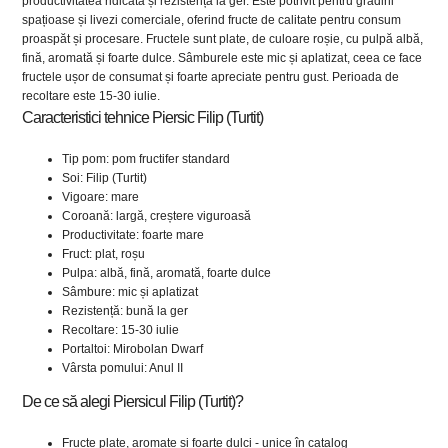
productivitatea ridicată și rezistența la ger. Este potrivit pentru grădini
spațioase și livezi comerciale, oferind fructe de calitate pentru consum
proaspăt și procesare. Fructele sunt plate, de culoare roșie, cu pulpă albă,
fină, aromată și foarte dulce. Sâmburele este mic și aplatizat, ceea ce face
fructele ușor de consumat și foarte apreciate pentru gust. Perioada de
recoltare este 15-30 iulie.
Caracteristici tehnice Piersic Filip (Turtit)
Tip pom: pom fructifer standard
Soi: Filip (Turtit)
Vigoare: mare
Coroană: largă, creștere viguroasă
Productivitate: foarte mare
Fruct: plat, roșu
Pulpa: albă, fină, aromată, foarte dulce
Sâmbure: mic și aplatizat
Rezistență: bună la ger
Recoltare: 15-30 iulie
Portaltoi: Mirobolan Dwarf
Vârsta pomului: Anul II
De ce să alegi Piersicul Filip (Turtit)?
Fructe plate, aromate și foarte dulci - unice în catalog