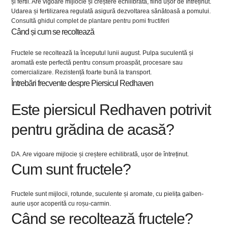
și fertil. Are vigoare mijlocie și creștere echilibrată, fiind ușor de întreținut.
Udarea și fertilizarea regulată asigură dezvoltarea sănătoasă a pomului.
Consultă ghidul complet de plantare pentru pomi fructiferi
Când și cum se recoltează
Fructele se recoltează la începutul lunii august. Pulpa suculentă și
aromată este perfectă pentru consum proaspăt, procesare sau
comercializare. Rezistență foarte bună la transport.
Întrebări frecvente despre Piersicul Redhaven
Este piersicul Redhaven potrivit
pentru grădina de acasă?
DA. Are vigoare mijlocie și creștere echilibrată, ușor de întreținut.
Cum sunt fructele?
Fructele sunt mijlocii, rotunde, suculente și aromate, cu pielița galben-
aurie ușor acoperită cu roșu-carmin.
Când se recoltează fructele?