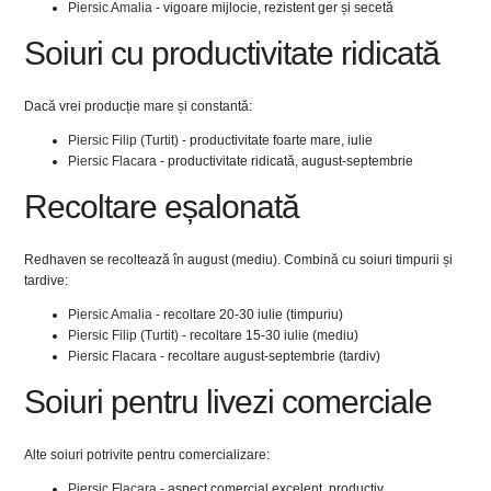
Piersic Amalia
- vigoare mijlocie, rezistent ger și secetă
Soiuri cu productivitate ridicată
Dacă vrei producție mare și constantă:
Piersic Filip (Turtit)
- productivitate foarte mare, iulie
Piersic Flacara
- productivitate ridicată, august-septembrie
Recoltare eșalonată
Redhaven se recoltează în august (mediu). Combină cu soiuri timpurii și
tardive:
Piersic Amalia
- recoltare 20-30 iulie (timpuriu)
Piersic Filip (Turtit)
- recoltare 15-30 iulie (mediu)
Piersic Flacara
- recoltare august-septembrie (tardiv)
Soiuri pentru livezi comerciale
Alte soiuri potrivite pentru comercializare:
Piersic Flacara
- aspect comercial excelent, productiv