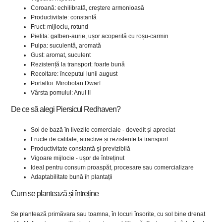
Coroană: echilibrată, creștere armonioasă
Productivitate: constantă
Fruct: mijlociu, rotund
Pielita: galben-aurie, ușor acoperită cu roșu-carmin
Pulpa: suculentă, aromată
Gust: aromat, suculent
Rezistență la transport: foarte bună
Recoltare: începutul lunii august
Portaltoi: Mirobolan Dwarf
Vârsta pomului: Anul II
De ce să alegi Piersicul Redhaven?
Soi de bază în livezile comerciale - dovedit și apreciat
Fructe de calitate, atractive și rezistente la transport
Productivitate constantă și previzibilă
Vigoare mijlocie - ușor de întreținut
Ideal pentru consum proaspăt, procesare sau comercializare
Adaptabilitate bună în plantații
Cum se plantează și întreține
Se plantează primăvara sau toamna, în locuri însorite, cu sol bine drenat