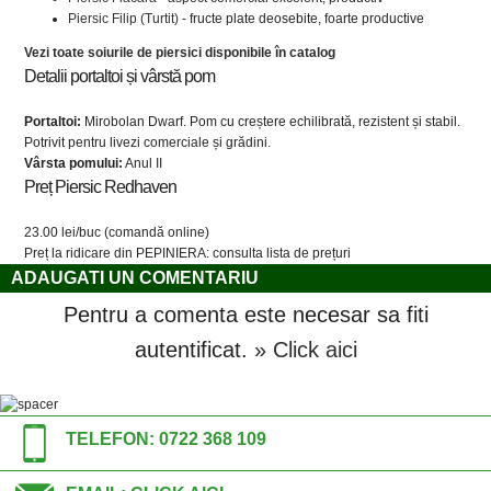
Piersic Filip (Turtit)
- fructe plate deosebite, foarte productive
Vezi toate soiurile de piersici disponibile în catalog
Detalii portaltoi și vârstă pom
Portaltoi:
Mirobolan Dwarf. Pom cu creștere echilibrată, rezistent și stabil.
Potrivit pentru livezi comerciale și grădini.
Vârsta pomului:
Anul II
Preț Piersic Redhaven
23.00 lei/buc (comandă online)
Preț la ridicare din PEPINIERA: consulta lista de prețuri
ADAUGATI UN COMENTARIU
Pentru a comenta este necesar sa fiti
autentificat.
» Click aici
TELEFON:
0722 368 109