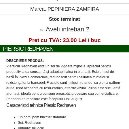
Marca:
PEPINIERA ZAMFIRA
Stoc terminat
Aveti intrebari ?
»
Pret cu TVA: 23.00 Lei / buc
PIERSIC REDHAVEN
DESCRIERE PRODUS:
Piersicul Redhaven este un soi de vigoare mijlocie, apreciat pentru
productivitatea constantă și adaptabilitatea în plantații. Este un soi de
bază în livezile comerciale, recunoscut pentru calitatea fructelor și
rezistența lor la transport. Fructele sunt mijlocii, rotunde, cu pielița galben-
aurie, ușor acoperită cu roșu-carmin, atractiv vizual. Pulpa este suculentă,
aromată, ideală pentru consum proaspăt, procesare sau comercializare.
Perioada de recoltare este începutul lunii august.
Caracteristici tehnice Piersic Redhaven
Tip pom: pom fructifer standard
Soi: Redhaven
Vigoare: mijlocie