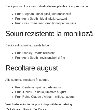
Dacă produci țuică sau industrializare, plantează împreună cu:
Prun D'Agean
- ideal țuică, tolerant secetă
Prun Anna Spath
- ideal țuică, rezistent
Prun Gras Românesc
- tradițional pentru țuică
Soiuri rezistente la monilioză
Dacă cauți soiuri rezistente la boli:
Prun Stanley
- foarte rezistent
Prun Anna Spath
- rezistent boli și frig
Recoltare august
Alte soiuri cu recoltare în august:
Prun Centenar
- prima parte august
Prun Jubileu
- a doua jumătate august
Prun Reine Claude d'Althan
- mijlocul august
Vezi toate soiurile de pruni disponibile în catalog
Detalii portaltoi și vârstă pom