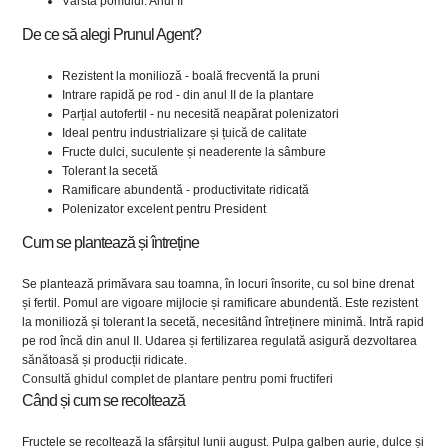
Vârsta pomului: Anul II
De ce să alegi Prunul Agent?
Rezistent la monilioză - boală frecventă la pruni
Intrare rapidă pe rod - din anul II de la plantare
Parțial autofertil - nu necesită neapărat polenizatori
Ideal pentru industrializare și țuică de calitate
Fructe dulci, suculente și neaderente la sâmbure
Tolerant la secetă
Ramificare abundentă - productivitate ridicată
Polenizator excelent pentru President
Cum se plantează și întreține
Se plantează primăvara sau toamna, în locuri însorite, cu sol bine drenat
și fertil. Pomul are vigoare mijlocie și ramificare abundentă. Este rezistent
la monilioză și tolerant la secetă, necesitând întreținere minimă. Intră rapid
pe rod încă din anul II. Udarea și fertilizarea regulată asigură dezvoltarea
sănătoasă și producții ridicate.
Consultă ghidul complet de plantare pentru pomi fructiferi
Când și cum se recoltează
Fructele se recoltează la sfârșitul lunii august. Pulpa galben aurie, dulce și