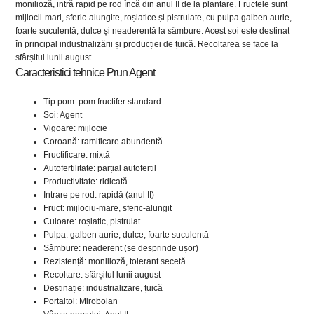
monilioză, intră rapid pe rod încă din anul II de la plantare. Fructele sunt
mijlocii-mari, sferic-alungite, roșiatice și pistruiate, cu pulpa galben aurie,
foarte suculentă, dulce și neaderentă la sâmbure. Acest soi este destinat
în principal industrializării și producției de țuică. Recoltarea se face la
sfârșitul lunii august.
Caracteristici tehnice Prun Agent
Tip pom: pom fructifer standard
Soi: Agent
Vigoare: mijlocie
Coroană: ramificare abundentă
Fructificare: mixtă
Autofertilitate: parțial autofertil
Productivitate: ridicată
Intrare pe rod: rapidă (anul II)
Fruct: mijlociu-mare, sferic-alungit
Culoare: roșiatic, pistruiat
Pulpa: galben aurie, dulce, foarte suculentă
Sâmbure: neaderent (se desprinde ușor)
Rezistență: monilioză, tolerant secetă
Recoltare: sfârșitul lunii august
Destinație: industrializare, țuică
Portaltoi: Mirobolan