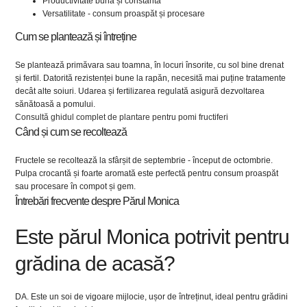
Productivitate bună și constantă
Versatilitate - consum proaspăt și procesare
Cum se plantează și întreține
Se plantează primăvara sau toamna, în locuri însorite, cu sol bine drenat
și fertil. Datorită rezistenței bune la rapăn, necesită mai puține tratamente
decât alte soiuri. Udarea și fertilizarea regulată asigură dezvoltarea
sănătoasă a pomului.
Consultă ghidul complet de plantare pentru pomi fructiferi
Când și cum se recoltează
Fructele se recoltează la sfârșit de septembrie - început de octombrie.
Pulpa crocantă și foarte aromată este perfectă pentru consum proaspăt
sau procesare în compot și gem.
Întrebări frecvente despre Părul Monica
Este părul Monica potrivit pentru
grădina de acasă?
DA. Este un soi de vigoare mijlocie, ușor de întreținut, ideal pentru grădini