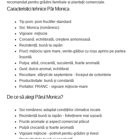
recomandat pentru grădini familiale și plantații comerciale.
Caracteristici tehnice Păr Monica
Tip pom: pom fructifer standard
Soi: Monica (românesc)
Vigoare: mijlocie
Coroană: echilibrată, creștere armonioasă
Rezistență: bună la rapăn
Fruct: mijlociu spre mare, verde-gălbui cu roșu aprins pe partea
însorită
Pulpa: albă, crocantă, suculentă, foarte aromată
Gust: dulce-aromat, echilibrat
Recoltare: sfârșit de septembrie - început de octombrie
Productivitate: bună și constantă
Portaltoi: FRANC - vigoare mijlocie-mare
De ce să alegi Părul Monica?
Soi românesc adaptat condițiilor climatice locale
Rezistență bună la rapăn - întreținere mai ușoară
Fructe aromate și aspect comercial plăcut
Pulpă crocantă și foarte aromată
Vigoare mijlocie - potrivit pentru grădini și livezi