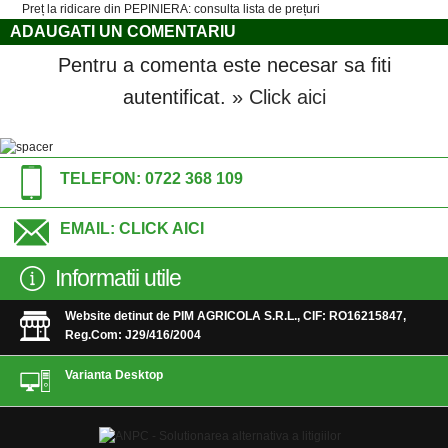
Preț la ridicare din PEPINIERA: consulta lista de prețuri
ADAUGATI UN COMENTARIU
Pentru a comenta este necesar sa fiti
autentificat.
» Click aici
TELEFON:
0722 368 109
EMAIL:
CLICK AICI
Informatii utile
Website detinut de PIM AGRICOLA S.R.L., CIF: RO16215847,
Reg.Com: J29/416/2004
Varianta Desktop