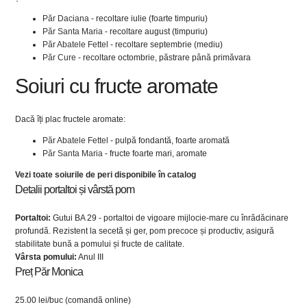
Păr Daciana
- recoltare iulie (foarte timpuriu)
Păr Santa Maria
- recoltare august (timpuriu)
Păr Abatele Fettel
- recoltare septembrie (mediu)
Păr Cure
- recoltare octombrie, păstrare până primăvara
Soiuri cu fructe aromate
Dacă îți plac fructele aromate:
Păr Abatele Fettel
- pulpă fondantă, foarte aromată
Păr Santa Maria
- fructe foarte mari, aromate
Vezi toate soiurile de peri disponibile în catalog
Detalii portaltoi și vârstă pom
Portaltoi:
Gutui BA 29 - portaltoi de vigoare mijlocie-mare cu înrădăcinare
profundă. Rezistent la secetă și ger, pom precoce și productiv, asigură
stabilitate bună a pomului și fructe de calitate.
Vârsta pomului:
Anul III
Preț Păr Monica
25.00 lei/buc (comandă online)