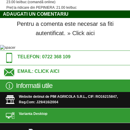
23.00 lei/buc (comandă online)
Preț la ridicare din PEPINIERA: 21.00 lei/buc
ADAUGATI UN COMENTARIU
Pentru a comenta este necesar sa fiti
autentificat.
» Click aici
TELEFON:
0722 368 109
EMAIL:
CLICK AICI
Informatii utile
Website detinut de PIM AGRICOLA S.R.L., CIF: RO16215847,
Reg.Com: J29/416/2004
Varianta Desktop