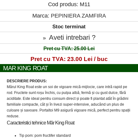
Cod produs: M11
Marca:
PEPINIERA ZAMFIRA
Stoc terminat
Aveti intrebari ?
»
Pret cu TVA: 25.00 Lei
Pret cu TVA: 23.00 Lei / buc
MAR KING ROAT
DESCRIERE PRODUS:
Mărul King Roat este un soi de vigoare mică-mijlocie, care intră rapid pe
rod. Fructele sunt roșu închis, cu pulpa albă, fermă și cu gust dulce, fără
aciditate. Este ideal pentru consum direct și poate fi plantat atât în grădini
familiale compacte, cât și în livezi super-intensive, aducând un plus de
culoare și savoare. Portaltoi M9 asigură vigoare mică, perfect pentru spații
reduse.
Caracteristici tehnice Măr King Roat
Tip pom: pom fructifer standard