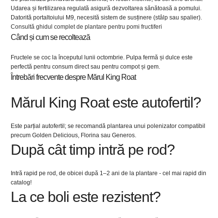
Udarea și fertilizarea regulată asigură dezvoltarea sănătoasă a pomului.
Datorită portaltoiului M9, necesită sistem de susținere (stâlp sau spalier).
Consultă ghidul complet de plantare pentru pomi fructiferi
Când și cum se recoltează
Fructele se coc la începutul lunii octombrie. Pulpa fermă și dulce este
perfectă pentru consum direct sau pentru compot și gem.
Întrebări frecvente despre Mărul King Roat
Mărul King Roat este autofertil?
Este parțial autofertil; se recomandă plantarea unui polenizator compatibil
precum Golden Delicious, Florina sau Generos.
După cât timp intră pe rod?
Intră rapid pe rod, de obicei după 1–2 ani de la plantare - cel mai rapid din
catalog!
La ce boli este rezistent?