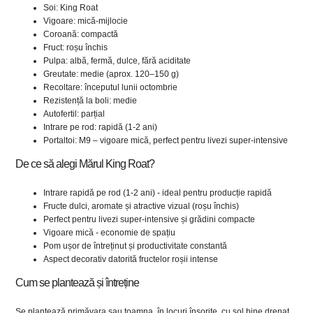
Soi: King Roat
Vigoare: mică-mijlocie
Coroană: compactă
Fruct: roșu închis
Pulpa: albă, fermă, dulce, fără aciditate
Greutate: medie (aprox. 120–150 g)
Recoltare: începutul lunii octombrie
Rezistență la boli: medie
Autofertil: parțial
Intrare pe rod: rapidă (1-2 ani)
Portaltoi: M9 – vigoare mică, perfect pentru livezi super-intensive
De ce să alegi Mărul King Roat?
Intrare rapidă pe rod (1-2 ani) - ideal pentru producție rapidă
Fructe dulci, aromate și atractive vizual (roșu închis)
Perfect pentru livezi super-intensive și grădini compacte
Vigoare mică - economie de spațiu
Pom ușor de întreținut și productivitate constantă
Aspect decorativ datorită fructelor roșii intense
Cum se plantează și întreține
Se plantează primăvara sau toamna, în locuri însorite, cu sol bine drenat.