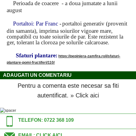
Perioada de coacere - a doua jumatate a lunii
august
Portaltoi: Par Franc
-
portaltoi generativ (provenit
din samanta), imprima soiurilor vigoare mare,
compatibil cu toate soiurile de par. Este rezistent la
ger, tolerant la cloroza pe solurile calcaroase.
Sfaturi plantare:
https://pepiniera-zamfira.ro/i/sfaturi-
plantare-pomi-fructiferi/110/
ADAUGATI UN COMENTARIU
Pentru a comenta este necesar sa fiti
autentificat.
» Click aici
TELEFON:
0722 368 109
EMAIL:
CLICK AICI