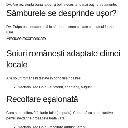
DA. Are rezistență bună la ger și boli, necesitând mai puține tratamente.
Sâmburele se desprinde ușor?
DA. Pulpa este neaderentă la sâmbure, ceea ce face consumul foarte
ușor.
Produse recomandate
Soiuri românești adaptate climei
locale
Alte soiuri românești testate în condițiile noastre:
Nectarin Red Gold
- autofertil, adaptabil, august
Recoltare eșalonată
Cora se recoltează în iunie-iulie (timpuriu). Combină cu soiuri tardive
pentru nectarine proaspete toată vara:
Nectarin Red Gold
- recoltare august (tardiv)