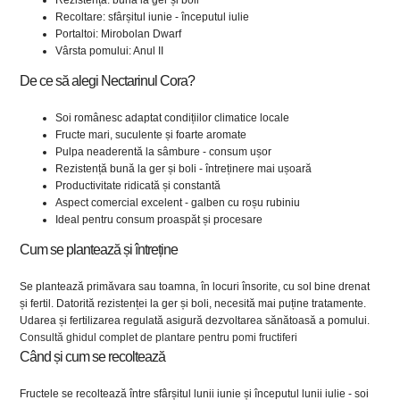
Rezistență: bună la ger și boli
Recoltare: sfârșitul iunie - începutul iulie
Portaltoi: Mirobolan Dwarf
Vârsta pomului: Anul II
De ce să alegi Nectarinul Cora?
Soi românesc adaptat condițiilor climatice locale
Fructe mari, suculente și foarte aromate
Pulpa neaderentă la sâmbure - consum ușor
Rezistență bună la ger și boli - întreținere mai ușoară
Productivitate ridicată și constantă
Aspect comercial excelent - galben cu roșu rubiniu
Ideal pentru consum proaspăt și procesare
Cum se plantează și întreține
Se plantează primăvara sau toamna, în locuri însorite, cu sol bine drenat
și fertil. Datorită rezistenței la ger și boli, necesită mai puține tratamente.
Udarea și fertilizarea regulată asigură dezvoltarea sănătoasă a pomului.
Consultă ghidul complet de plantare pentru pomi fructiferi
Când și cum se recoltează
Fructele se recoltează între sfârșitul lunii iunie și începutul lunii iulie - soi