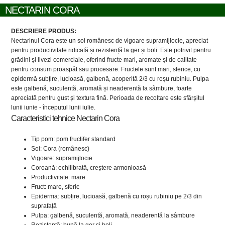
NECTARIN CORA
DESCRIERE PRODUS:
Nectarinul Cora este un soi românesc de vigoare supramijlocie, apreciat
pentru productivitate ridicată și rezistență la ger și boli. Este potrivit pentru
grădini și livezi comerciale, oferind fructe mari, aromate și de calitate
pentru consum proaspăt sau procesare. Fructele sunt mari, sferice, cu
epidermă subțire, lucioasă, galbenă, acoperită 2/3 cu roșu rubiniu. Pulpa
este galbenă, suculentă, aromată și neaderentă la sâmbure, foarte
apreciată pentru gust și textura fină. Perioada de recoltare este sfârșitul
lunii iunie - începutul lunii iulie.
Caracteristici tehnice Nectarin Cora
Tip pom: pom fructifer standard
Soi: Cora (românesc)
Vigoare: supramijlocie
Coroană: echilibrată, creștere armonioasă
Productivitate: mare
Fruct: mare, sferic
Epiderma: subțire, lucioasă, galbenă cu roșu rubiniu pe 2/3 din
suprafață
Pulpa: galbenă, suculentă, aromată, neaderentă la sâmbure