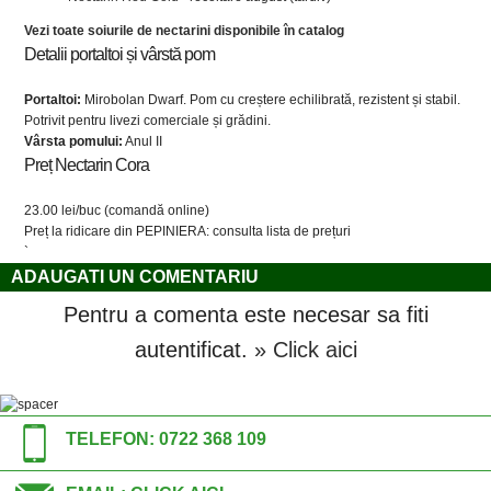
Vezi toate soiurile de nectarini disponibile în catalog
Detalii portaltoi și vârstă pom
Portaltoi:
Mirobolan Dwarf. Pom cu creștere echilibrată, rezistent și stabil.
Potrivit pentru livezi comerciale și grădini.
Vârsta pomului:
Anul II
Preț Nectarin Cora
23.00 lei/buc (comandă online)
Preț la ridicare din PEPINIERA: consulta lista de prețuri
`
ADAUGATI UN COMENTARIU
Pentru a comenta este necesar sa fiti
autentificat.
» Click aici
TELEFON:
0722 368 109