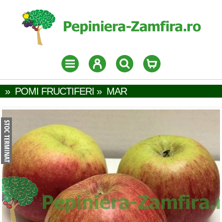
»
POMI FRUCTIFERI
»
MAR