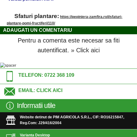
Sfaturi plantare:
https://pepiniera-zamfira.ro/i/sfaturi-
plantare-pomi-fructiferi/110/
ADAUGATI UN COMENTARIU
Pentru a comenta este necesar sa fiti
autentificat.
» Click aici
TELEFON:
0722 368 109
EMAIL:
CLICK AICI
Informatii utile
Website detinut de PIM AGRICOLA S.R.L., CIF: RO16215847,
Reg.Com: J29/416/2004
Varianta Desktop