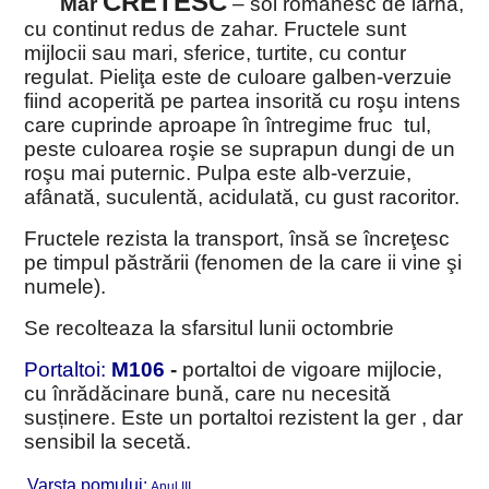
CRETESC
Mar
– soi romanesc de iarna,
cu continut redus de zahar. Fructele sunt
mijlocii sau mari, sferice, turtite, cu contur
regulat. Pieliţa este de culoare galben-verzuie
fiind acoperită pe partea insorită cu roşu intens
care cuprinde aproape în întregime fruc
tul,
peste culoarea roşie se suprapun dungi de un
roşu mai puternic. Pulpa este alb-verzuie,
afânată, suculentă, acidulată, cu gust racoritor.
Fructele rezista la transport, însă se încreţesc
pe timpul păstrării (fenomen de la care ii vine şi
numele).
Se recolteaza la sfarsitul lunii octombrie
Portaltoi:
M106
-
portaltoi de
vigoare mijlocie,
cu înrădăcinare bună, care nu necesită
susținere. Este un portaltoi rezistent la ger , dar
sensibil la secetă.
Varsta pomului:
Anul III