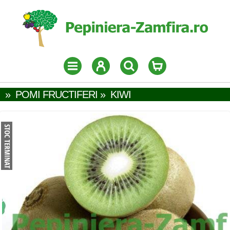
»
POMI FRUCTIFERI
»
KIWI