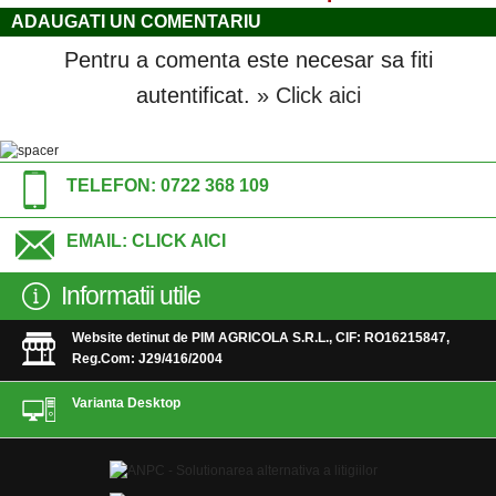
ADAUGATI UN COMENTARIU
Pentru a comenta este necesar sa fiti
autentificat.
» Click aici
TELEFON:
0722 368 109
EMAIL:
CLICK AICI
Informatii utile
Website detinut de PIM AGRICOLA S.R.L., CIF: RO16215847,
Reg.Com: J29/416/2004
Varianta Desktop